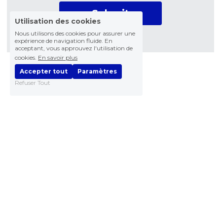
Submit
Utilisation des cookies
Nous utilisons des cookies pour assurer une
expérience de navigation fluide. En
acceptant, vous approuvez l'utilisation de
cookies.
En savoir plus
Accepter tout
Paramètres
Refuser Tout
06 99 47 50 01
bonjour@aurelielavie.fr
© 2025 Aurélie Lavie // All rights reserved