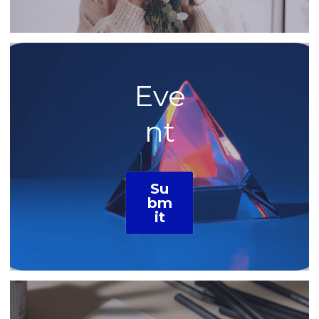
Eve
nt
Su
bm
it