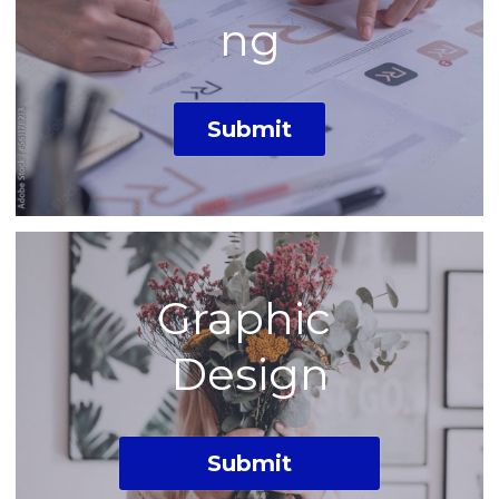
ng
Submit
Graphic 
Design
Submit